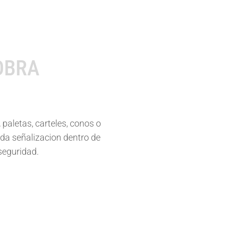
UBREZANJAS
EPIs COVID
OBRA
paletas, carteles, conos o
ida señalizacion dentro de
 seguridad.