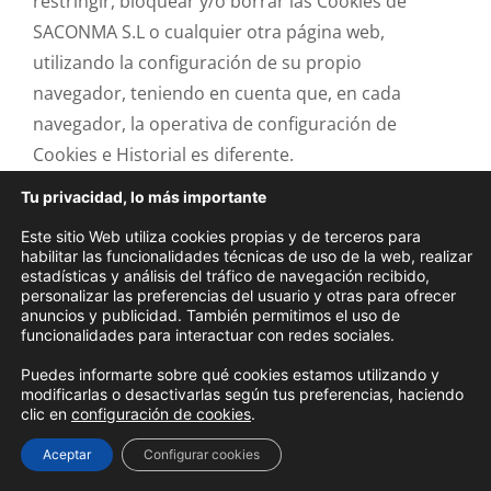
restringir, bloquear y/o borrar las Cookies de
SACONMA S.L o cualquier otra página web,
utilizando la configuración de su propio
navegador, teniendo en cuenta que, en cada
navegador, la operativa de configuración de
Cookies e Historial es diferente.
Tu privacidad, lo más importante
A continuación, le facilitamos algunos enlaces
donde podrá averiguar la forma de configurar el
Este sitio Web utiliza cookies propias y de terceros para
habilitar las funcionalidades técnicas de uso de la web, realizar
uso de cookies en los navegadores más populares:
estadísticas y análisis del tráfico de navegación recibido,
personalizar las preferencias del usuario y otras para ofrecer
GOOGLE CHROME:
anuncios y publicidad. También permitimos el uso de
funcionalidades para interactuar con redes sociales.
https://support.google.com/accounts/answer/61416?
Puedes informarte sobre qué cookies estamos utilizando y
co=GENIE.Platform%3DDesktop&hl=es
modificarlas o desactivarlas según tus preferencias, haciendo
clic en
configuración de cookies
.
MOZILLA FIREFOX:
Aceptar
Configurar cookies
https://support.mozilla.org/es/kb/habilitar-y-